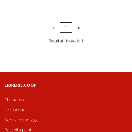
«
1
»
Risultati trovati: 1
LIBRERIE.COOP
Chi siamo
Le Librerie
Servizi e vantaggi
Raccolta punti