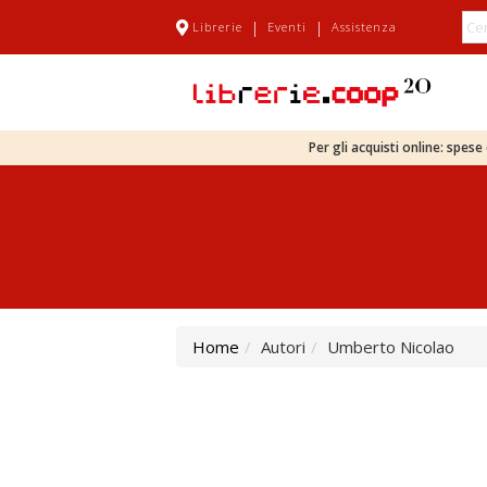
|
|
Librerie
Eventi
Assistenza
Per gli acquisti online: spes
Home
Autori
Umberto Nicolao