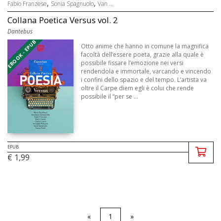
,
,
Fabio Franzese
Sonia Spagnuolo
Van ...
Collana Poetica Versus vol. 2
Dantebus
EBOOK - EPUB
Otto anime che hanno in comune la magnifica
facoltà dell’essere poeta, grazie alla quale è
possibile fissare l’emozione nei versi
rendendola e immortale, varcando e vincendo
i confini dello spazio e del tempo. L’artista va
oltre il Carpe diem egli è colui che rende
possibile il “per se ...
EPUB
€ 1,99
«
1
»