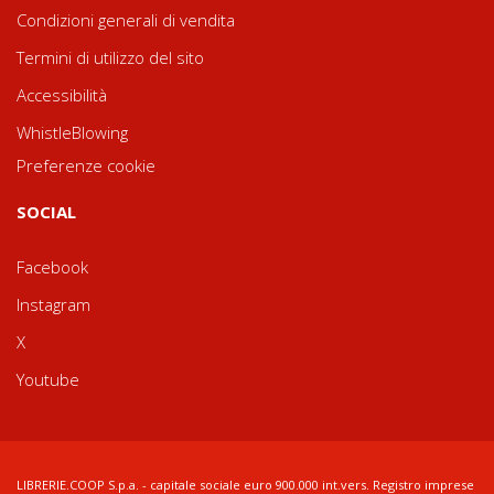
Condizioni generali di vendita
Termini di utilizzo del sito
Accessibilità
WhistleBlowing
Preferenze cookie
SOCIAL
Facebook
Instagram
X
Youtube
LIBRERIE.COOP S.p.a. - capitale sociale euro 900.000 int.vers. Registro imprese