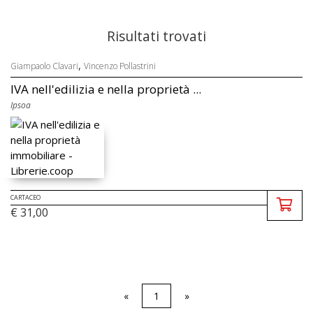
Risultati trovati
,
Giampaolo Clavari
Vincenzo Pollastrini
IVA nell'edilizia e nella proprietà ...
Ipsoa
CARTACEO
€ 31,00
«
1
»