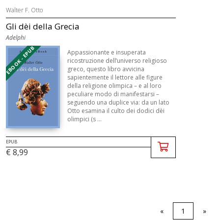
Walter F. Otto
Gli dèi della Grecia
Adelphi
EBOOK - EPUB
Appassionante e insuperata
ricostruzione dell’universo religioso
greco, questo libro avvicina
sapientemente il lettore alle figure
della religione olimpica – e al loro
peculiare modo di manifestarsi –
seguendo una duplice via: da un lato
Otto esamina il culto dei dodici dèi
olimpici (s ...
EPUB
€ 8,99
«
1
»