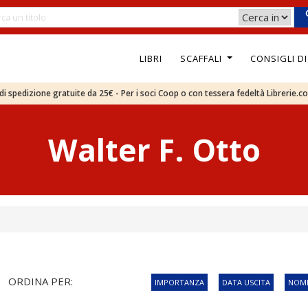
LIBRI
SCAFFALI
CONSIGLI D
e di spedizione gratuite da 25€ - Per i soci Coop o con tessera fedeltà Librerie.c
Walter F. Otto
ORDINA PER:
IMPORTANZA
DATA USCITA
NOME