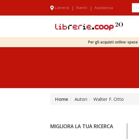
|
|
Librerie
Eventi
Assistenza
Per gli acquisti online: spes
Home
Autori
Walter F. Otto
MIGLIORA LA TUA RICERCA