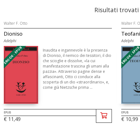
Risultati trovati
Walter F. Otto
Walter F. O
Dioniso
Teofan
Adelphi
Adelphi
EBOOK - EPUB
EBOOK - EPU
Inaudita e ingannevole è la presenza
di Dioniso, il nemico dei tessitori, il dio
che scioglie e dissolve, «la cui
manifestazione trascina gli umani alla
pazzia». Attraverso pagine dense e
affascinanti, Otto ci conduce alla
scoperta di un dio «straordinario», e,
come già Nietzsche prima ...
EPUB
EPUB
€ 11,49
€ 10,99