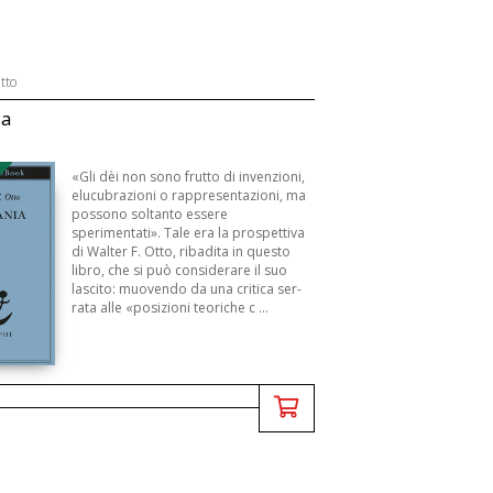
tto
ia
B
«Gli dèi non sono frutto di invenzioni,
elucubra­zioni o rappresentazioni, ma
possono soltanto esse­re
sperimentati». Tale era la prospettiva
di Walter F. Otto, ribadita in questo
libro, che si può consi­derare il suo
lascito: muovendo da una critica ser­
rata alle «posizioni teoriche c ...