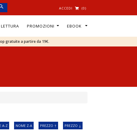
ACCEDI
(0)
I LETTURA
PROMOZIONI
EBOOK
oop gratuite a partire da 19€.
 A-Z
NOME Z-A
PREZZO ↑
PREZZO ↓