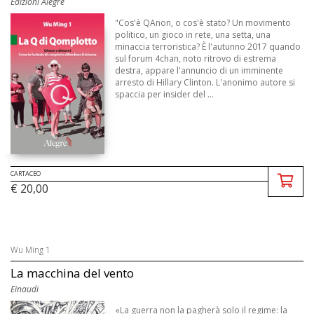
Edizioni Alegre
"Cos'è QAnon, o cos'è stato? Un movimento
politico, un gioco in rete, una setta, una
minaccia terroristica? È l'autunno 2017 quando
sul forum 4chan, noto ritrovo di estrema
destra, appare l'annuncio di un imminente
arresto di Hillary Clinton. L'anonimo autore si
spaccia per insider del ...
CARTACEO
€ 20,00
Wu Ming 1
La macchina del vento
Einaudi
«La guerra non la pagherà solo il regime: la