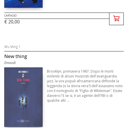
CARTACEO
€ 20,00
Wu Ming 1
New thing
Einaudi
Brooklyn, primavera 1967. Dopo le morti
violente di alcuni musicisti dell'avanguardia
jazz, la vox populi afroamericana diffonde la
leggenda (o la storia vera?) dell'assassino noto
con il nomignolo di "Figlio di Whiteman". Esiste
davvero? E se si, è un agente dell'FBI o di
qualche altr ...