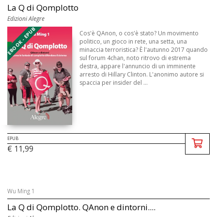
La Q di Qomplotto
Edizioni Alegre
EBOOK - EPUB
Cos'è QAnon, o cos'è stato? Un movimento
politico, un gioco in rete, una setta, una
minaccia terroristica? È l'autunno 2017 quando
sul forum 4chan, noto ritrovo di estrema
destra, appare l'annuncio di un imminente
arresto di Hillary Clinton. L'anonimo autore si
spaccia per insider del ...
EPUB
€ 11,99
Wu Ming 1
La Q di Qomplotto. QAnon e dintorni....