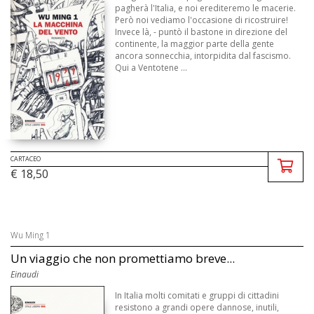
pagherà l'Italia, e noi erediteremo le macerie.
Però noi vediamo l'occasione di ricostruire!
Invece là, - puntò il bastone in direzione del
continente, la maggior parte della gente
ancora sonnecchia, intorpidita dal fascismo.
Qui a Ventotene ...
CARTACEO
€ 18,50
Wu Ming 1
Un viaggio che non promettiamo breve...
Einaudi
In Italia molti comitati e gruppi di cittadini
resistono a grandi opere dannose, inutili,