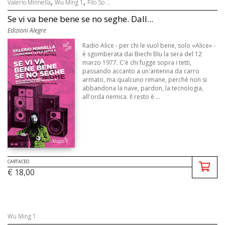
,
,
Valerio Minnella
Wu Ming 1
Filo So ...
Se vi va bene bene se no seghe. Dall...
Edizioni Alegre
Radio Alice - per chi le vuol bene, solo «Alice» -
è sgomberata dai Biechi Blu la sera del 12
marzo 1977. C'è chi fugge sopra i tetti,
passando accanto a un'antenna da carro
armato, ma qualcuno rimane, perché non si
abbandona la nave, pardon, la tecnologia,
all'orda nemica. Il resto è ...
CARTACEO
€ 18,00
Wu Ming 1