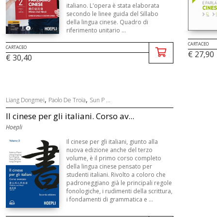
italiano. L'opera è stata elaborata
secondo le linee guida del Sillabo
della lingua cinese. Quadro di
riferimento unitario ...
CARTACEO
CARTACEO
€ 27,90
€ 30,40
,
,
Liang Dongmei
Paolo De Troia
Sun P ...
Il cinese per gli italiani. Corso av...
Hoepli
Il cinese per gli italiani, giunto alla
nuova edizione anche del terzo
volume, è il primo corso completo
della lingua cinese pensato per
studenti italiani. Rivolto a coloro che
padroneggiano già le principali regole
fonologiche, i rudimenti della scrittura,
i fondamenti di grammatica e ...