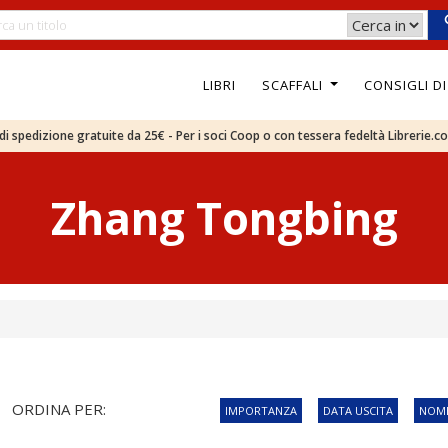
LIBRI
SCAFFALI
CONSIGLI D
e di spedizione gratuite da 25€ - Per i soci Coop o con tessera fedeltà Librerie.c
Zhang Tongbing
ORDINA PER:
IMPORTANZA
DATA USCITA
NOME