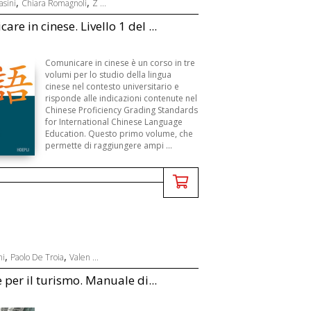
,
,
asini
Chiara Romagnoli
Z ...
re in cinese. Livello 1 del ...
Comunicare in cinese è un corso in tre
volumi per lo studio della lingua
cinese nel contesto universitario e
risponde alle indicazioni contenute nel
Chinese Proficiency Grading Standards
for International Chinese Language
Education. Questo primo volume, che
permette di raggiungere ampi ...
,
,
ni
Paolo De Troia
Valen ...
e per il turismo. Manuale di...