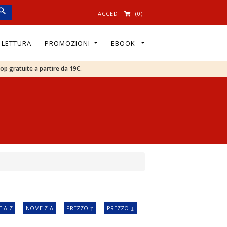
ACCEDI
(0)
I LETTURA
PROMOZIONI
EBOOK
oop gratuite a partire da 19€.
 A-Z
NOME Z-A
PREZZO ↑
PREZZO ↓