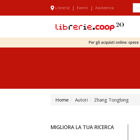
|
|
Librerie
Eventi
Assistenza
Per gli acquisti online: spes
Home
Autori
Zhang Tongbing
MIGLIORA LA TUA RICERCA