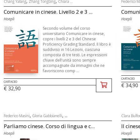
,
,
Chang Yafang
Zhang Tongbing
Chiara ...
Federico M
Comunicare in cinese. Livello 2 e 3 ...
Comunica
Hoepli
Hoepli
Secondo volume del corso
universitario Comunicare in cinese,
copre i livelli 2 e 3 del Chinese
Proficiency Grading Standard. Il libro è
suddiviso in 16 Lezioni, ciascuna
composta di tre testi. Le espressioni
chiave dell'unità sono sempre
accompagnate da immagini che ne
favoriscono comp ...
CARTACEO
CARTACEO
€ 34,90
€ 32,90
,
, ...
Federico Masini
Gloria Gabbianelli
Clara Bulfo
Parliamo cinese. Corso di lingua e c...
Il cines
Hoepli
Hoepli