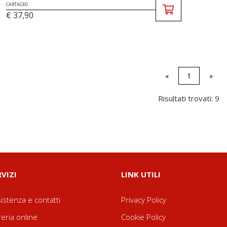
CARTACEO
€ 37,90
«
1
»
Risultati trovati: 9
RVIZI
LINK UTILI
istenza e contatti
Privacy Policy
reria online
Cookie Policy