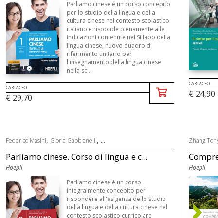
Parliamo cinese è un corso concepito
per lo studio della lingua e della
cultura cinese nel contesto scolastico
italiano e risponde pienamente alle
indicazioni contenute nel Sillabo della
lingua cinese, nuovo quadro di
riferimento unitario per
l'insegnamento della lingua cinese
nella sc ...
CARTACEO
CARTACEO
€ 24,90
€ 29,70
,
, ...
Federico Masini
Gloria Gabbianelli
Zhang Ton
Parliamo cinese. Corso di lingua e c...
Compren
Hoepli
Hoepli
Parliamo cinese è un corso
integralmente concepito per
rispondere all'esigenza dello studio
della lingua e della cultura cinese nel
contesto scolastico curricolare