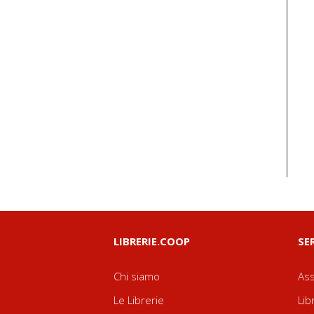
LIBRERIE.COOP
SE
Chi siamo
Ass
Le Librerie
Lib