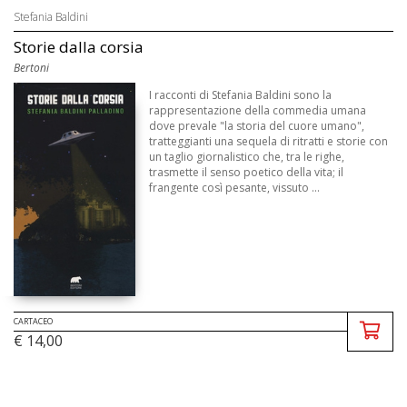
Stefania Baldini
Storie dalla corsia
Bertoni
I racconti di Stefania Baldini sono la
rappresentazione della commedia umana
dove prevale "la storia del cuore umano",
tratteggianti una sequela di ritratti e storie con
un taglio giornalistico che, tra le righe,
trasmette il senso poetico della vita; il
frangente così pesante, vissuto ...
CARTACEO
€ 14,00