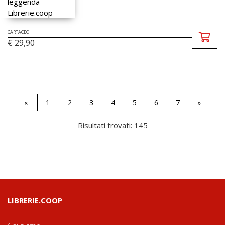
CARTACEO
€ 29,90
«
1
2
3
4
5
6
7
»
Risultati trovati: 145
LIBRERIE.COOP