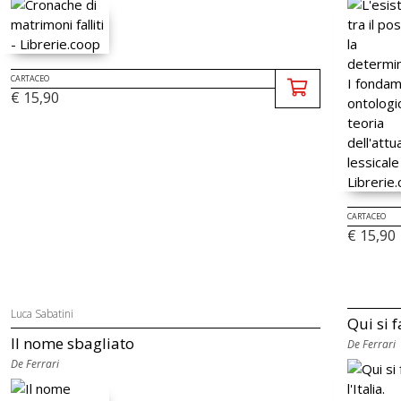
CARTACEO
€ 15,90
CARTACEO
€ 15,90
Luca Sabatini
Qui si f
Il nome sbagliato
De Ferrari
De Ferrari