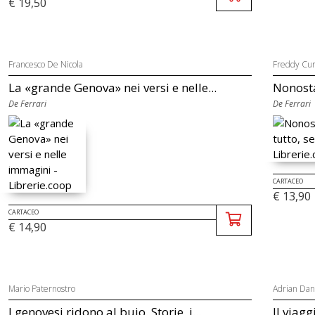
€ 19,50
Francesco De Nicola
Freddy Cur
La «grande Genova» nei versi e nelle...
Nonosta
De Ferrari
De Ferrari
CARTACEO
€ 13,90
CARTACEO
€ 14,90
Mario Paternostro
Adrian Dan
I genovesi ridono al buio. Storie, i...
Il viagg