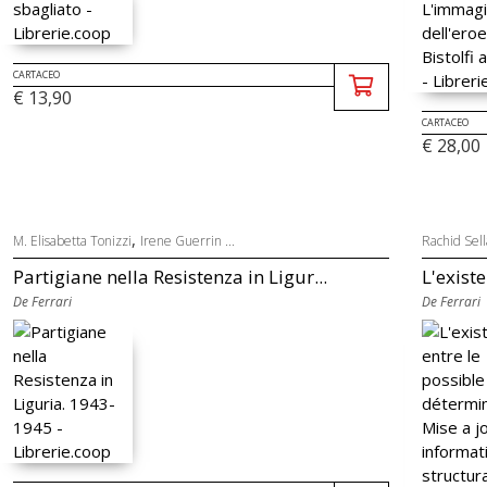
CARTACEO
€ 13,90
CARTACEO
€ 28,00
,
M. Elisabetta Tonizzi
Irene Guerrin ...
Rachid Sel
Partigiane nella Resistenza in Ligur...
L'existe
De Ferrari
De Ferrari