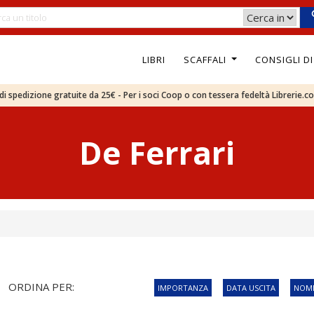
LIBRI
SCAFFALI
CONSIGLI D
e di spedizione gratuite da 25€ - Per i soci Coop o con tessera fedeltà Librerie.c
De Ferrari
ORDINA PER:
IMPORTANZA
DATA USCITA
NOME