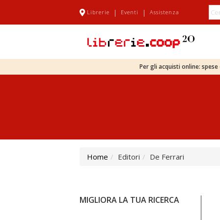
|
|
Librerie
Eventi
Assistenza
Per gli acquisti online: spes
Home
Editori
De Ferrari
MIGLIORA LA TUA RICERCA