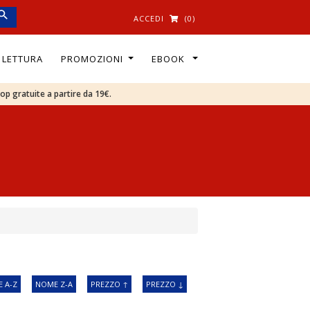
ACCEDI
(0)
I LETTURA
PROMOZIONI
EBOOK
oop gratuite a partire da 19€.
 A-Z
NOME Z-A
PREZZO ↑
PREZZO ↓