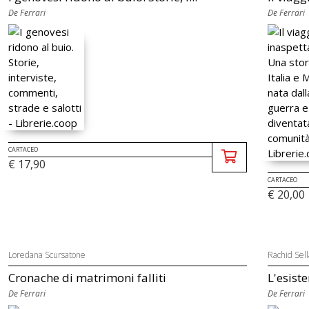
De Ferrari
De Ferrari
CARTACEO
€ 17,90
CARTACEO
€ 20,00
Loredana Scursatone
Rachid Sel
Cronache di matrimoni falliti
L'esiste
De Ferrari
De Ferrari