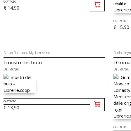
CARTACEO
€ 14,90
CARTACEO
€ 15,90
,
Susan Bonsano
Myriam Acleo
Paolo Ling
I mostri del buio
I Grima
De Ferrari
De Ferrari
CARTACEO
€ 13,90
CARTACEO