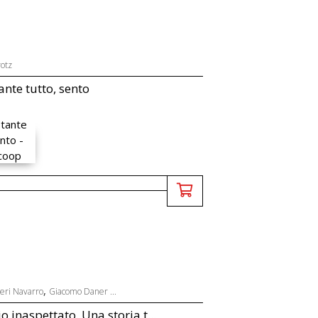
otz
nte tutto, sento
,
eri Navarro
Giacomo Daner ...
io inaspettato. Una storia t...