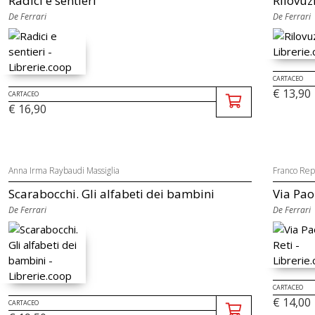
Radici e sentieri
Rilovuz
De Ferrari
De Ferrari
CARTACEO
€ 13,90
CARTACEO
€ 16,90
Anna Irma Raybaudi Massiglia
Franco Rep
Scarabocchi. Gli alfabeti dei bambini
Via Pao
De Ferrari
De Ferrari
CARTACEO
€ 14,00
CARTACEO