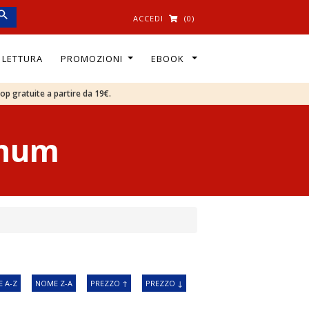
ACCEDI
(0)
I LETTURA
PROMOZIONI
EBOOK
oop gratuite a partire da 19€.
anum
 A-Z
NOME Z-A
PREZZO ↑
PREZZO ↓