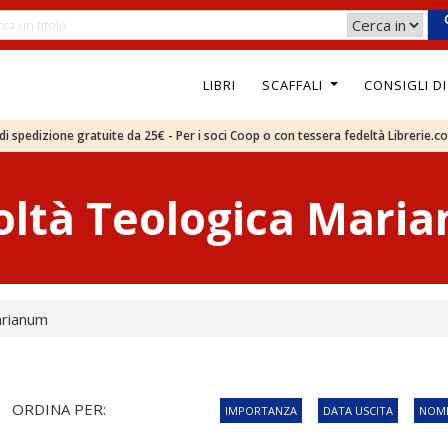
LIBRI
SCAFFALI
CONSIGLI D
e di spedizione gratuite da 25€ - Per i soci Coop o con tessera fedeltà Librerie.c
oltà Teologica Mari
arianum
ORDINA PER:
IMPORTANZA
DATA USCITA
NOME