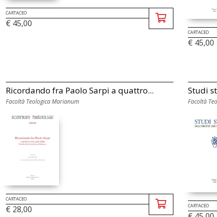
CARTACEO
€ 45,00
CARTACEO
€ 45,00
Ricordando fra Paolo Sarpi a quattro...
Studi st
Facoltà Teologica Marianum
Facoltà Te
CARTACEO
CARTACEO
€ 28,00
€ 45,00