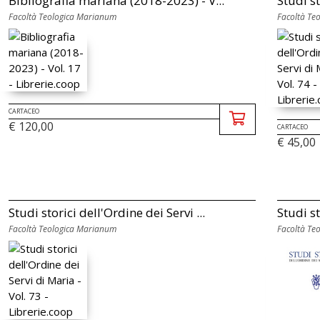
Bibliografia mariana (2018-2023) - V...
Studi st
Facoltà Teologica Marianum
Facoltà Te
CARTACEO
€ 120,00
CARTACEO
€ 45,00
Studi storici dell'Ordine dei Servi ...
Studi st
Facoltà Teologica Marianum
Facoltà Te