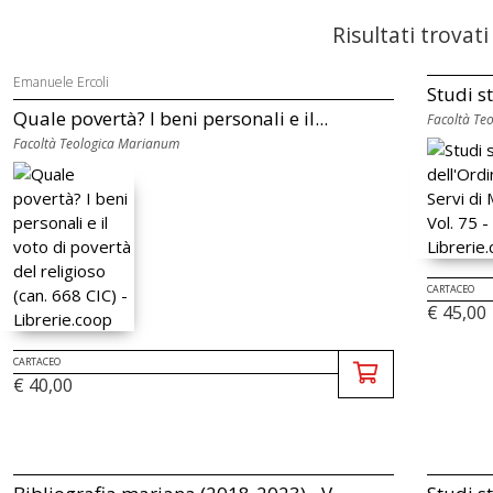
Risultati trovati
Emanuele Ercoli
Studi st
Quale povertà? I beni personali e il...
Facoltà Te
Facoltà Teologica Marianum
CARTACEO
€ 45,00
CARTACEO
€ 40,00