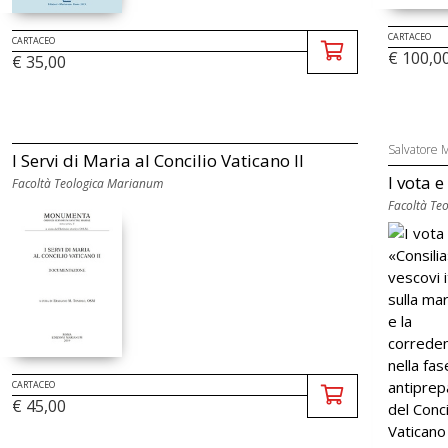
CARTACEO
CARTACEO
€ 100,0
€ 35,00
Salvatore M
I Servi di Maria al Concilio Vaticano II
I vota e
Facoltà Teologica Marianum
Facoltà Te
CARTACEO
€ 45,00