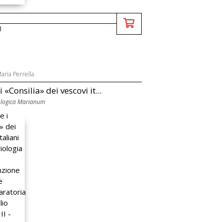
0
aria Perrella
 i «Consilia» dei vescovi it...
ologica Marianum