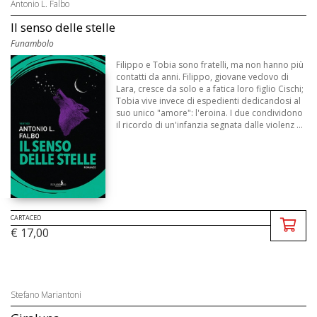
Antonio L. Falbo
Il senso delle stelle
Funambolo
Filippo e Tobia sono fratelli, ma non hanno più
contatti da anni. Filippo, giovane vedovo di
Lara, cresce da solo e a fatica loro figlio Cischi;
Tobia vive invece di espedienti dedicandosi al
suo unico "amore": l'eroina. I due condividono
il ricordo di un'infanzia segnata dalle violenz ...
CARTACEO
€ 17,00
Stefano Mariantoni