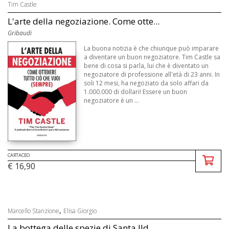
Tim Castle
L'arte della negoziazione. Come otte...
Gribaudi
La buona notizia è che chiunque può imparare
a diventare un buon negoziatore. Tim Castle sa
bene di cosa si parla, lui che è diventato un
negoziatore di professione all'età di 23 anni. In
soli 12 mesi, ha negoziato da solo affari da
1.000.000 di dollari! Essere un buon
negoziatore è un ...
CARTACEO
€ 16,90
,
Marcello Stanzione
Elisa Giorgio
La bottega delle spezie di Santa Ild...