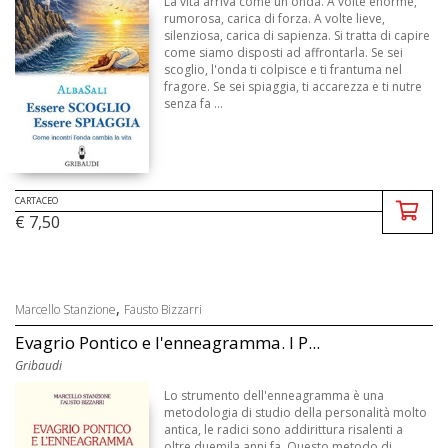
La vita arriva come un'onda. A volte enorme,
rumorosa, carica di forza. A volte lieve,
silenziosa, carica di sapienza. Si tratta di capire
come siamo disposti ad affrontarla. Se sei
scoglio, l'onda ti colpisce e ti frantuma nel
fragore. Se sei spiaggia, ti accarezza e ti nutre
senza fa ...
CARTACEO
€ 7,50
,
Marcello Stanzione
Fausto Bizzarri
Evagrio Pontico e l'enneagramma. I P...
Gribaudi
Lo strumento dell'enneagramma è una
metodologia di studio della personalità molto
antica, le radici sono addirittura risalenti a
oltre duemila anni fa. Questo metodo di