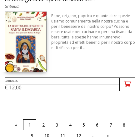
Gribaudi
Pepe, origano, paprica e quante altre spezie
usiamo comunemente nella nostra cucina e
per il benessere del nostro corpo? Possono
essere usate per cucinare o per una tisana da
bere, tutte le spezie hanno innumerevoli
proprietà ed effetti benefici per il nostro corpo
e di riflesso per il ...
CARTACEO
€ 12,00
«
1
2
3
4
5
6
7
8
9
10
11
12
…
»