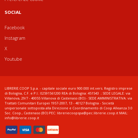
SOCIAL
Facebook
Instagram
X
Youtube
LIBRERIE.COOP S.p.a. - capitale sociale euro 900.000 int.vers. Registro imprese
di Bologna, C.F. e P.I.: 02591561200 REA di Bologna: 451543 ; SEDE LEGALE: via
Villanova, 29/7 - 40055 Villanova di Castenaso (BO) - SEDE AMMINISTRATIVA: via
Trattati Comunitari Europei 1957-2007, 13 - 40127 Bologna - Società
unipersonale sottoposta alla Direzione e Coordinamento di Coop Alleanza 3.0
Soc. Coop., Castenaso (BO) PEC: libreriecoopspa@pec.librerie.coop.it MAIL:
info@librerie.coop.it