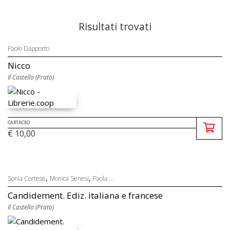
Risultati trovati
Paolo Dapporto
Nicco
Il Castello (Prato)
CARTACEO
€ 10,00
,
,
Sonia Cortese
Monica Senesi
Paola ...
Candidement. Ediz. italiana e francese
Il Castello (Prato)