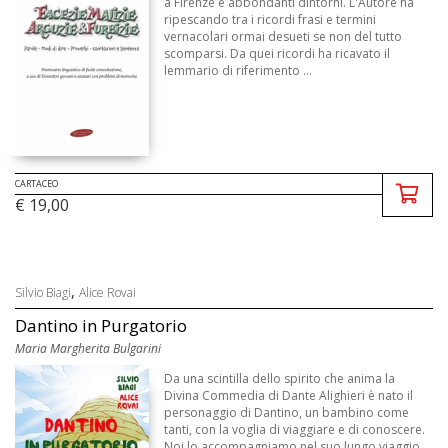
a Firenze e abbondanti dintorni. L'Autore ha
ripescando tra i ricordi frasi e termini
vernacolari ormai desueti se non del tutto
scomparsi. Da quei ricordi ha ricavato il
lemmario di riferimento ...
CARTACEO
€ 19,00
,
Silvio Biagi
Alice Rovai
Dantino in Purgatorio
Maria Margherita Bulgarini
Da una scintilla dello spirito che anima la
Divina Commedia di Dante Alighieri è nato il
personaggio di Dantino, un bambino come
tanti, con la voglia di viaggiare e di conoscere.
Noi lo accompagniamo nel suo lungo viaggio