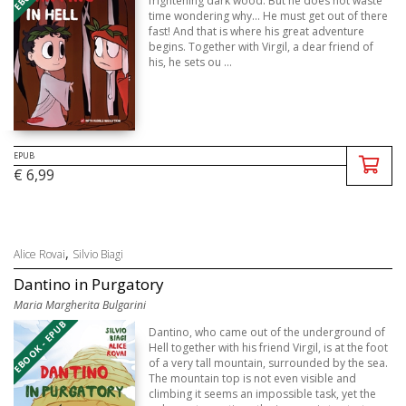
frightening dark wood. But he does not waste
time wondering why… He must get out of there
fast! And that is where his great adventure
begins. Together with Virgil, a dear friend of
his, he sets ou ...
EPUB
€ 6,99
,
Alice Rovai
Silvio Biagi
Dantino in Purgatory
Maria Margherita Bulgarini
EBOOK - EPUB
Dantino, who came out of the underground of
Hell together with his friend Virgil, is at the foot
of a very tall mountain, surrounded by the sea.
The mountain top is not even visible and
climbing it seems an impossible task, yet the