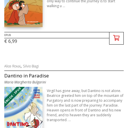
only way to continue the journey is to start
walking u ...
EPUB
€ 6,99
,
Alice Rovai
Silvio Biagi
Dantino in Paradise
Maria Margherita Bulgarini
EBOOK - EPUB
Virgil has gone away, but Dantino is not alone.
Beatrice greeted him on top of the mountain of
Purgatory and is now preparing to accompany
him on the last part of the journey: Paradise.
Heaven opens in front of Dantino and his new
friend, and to heaven they are suddenly
transported. ...