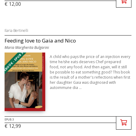
€ 12,00
Ilaria Bertinelli
Feeding love to Gaia and Nico
Maria Margherita Bulgarini
EBOOK - EPUB 3
A child who pays the price of an injection every
time he/she eats deserves Chef prepared
food, not any food. And then again, will it still
be possible to eat something good? This book
is the result of a mother's reflections when first
her daughter Gaia was diagnosed with
autoimmune dia ...
EPUB 3
€ 12,99