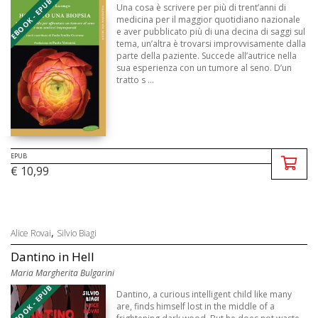
EBOOK - EPUB
Una cosa è scrivere per più di trent’anni di
medicina per il maggior quotidiano nazionale
e aver pubblicato più di una decina di saggi sul
tema, un’altra è trovarsi improvvisamente dalla
parte della paziente. Succede all’autrice nella
sua esperienza con un tumore al seno. D’un
tratto s ...
EPUB
€ 10,99
,
Alice Rovai
Silvio Biagi
Dantino in Hell
Maria Margherita Bulgarini
EBOOK - EPUB
Dantino, a curious intelligent child like many
are, finds himself lost in the middle of a