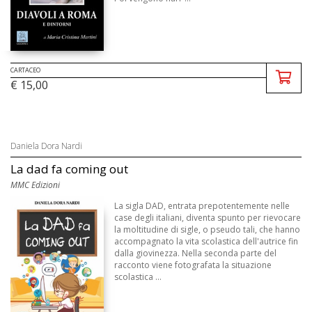
CARTACEO
€ 15,00
Daniela Dora Nardi
La dad fa coming out
MMC Edizioni
La sigla DAD, entrata prepotentemente nelle
case degli italiani, diventa spunto per rievocare
la moltitudine di sigle, o pseudo tali, che hanno
accompagnato la vita scolastica dell'autrice fin
dalla giovinezza. Nella seconda parte del
racconto viene fotografata la situazione
scolastica ...