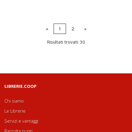
«
1
2
»
Risultati trovati: 30
LIBRERIE.COOP
Chi siamo
Le Librerie
Servizi e vantaggi
Raccolta punti