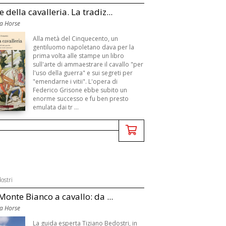
 della cavalleria. La tradiz...
a Horse
Alla metà del Cinquecento, un
gentiluomo napoletano dava per la
prima volta alle stampe un libro
sull'arte di ammaestrare il cavallo "per
l'uso della guerra" e sui segreti per
"emendarne i vitii". L'opera di
Federico Grisone ebbe subito un
enorme successo e fu ben presto
emulata dai tr ...
ostri
 Monte Bianco a cavallo: da ...
a Horse
La guida esperta Tiziano Bedostri, in