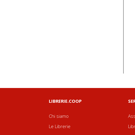
LIBRERIE.COOP
SE
Chi siamo
Ass
Le Librerie
Lib