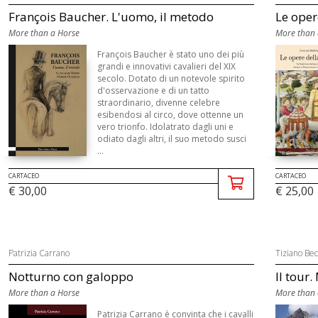
François Baucher. L'uomo, il metodo
Le opere
More than a Horse
More than 
François Baucher è stato uno dei più
grandi e innovativi cavalieri del XIX
secolo. Dotato di un notevole spirito
d'osservazione e di un tatto
straordinario, divenne celebre
esibendosi al circo, dove ottenne un
vero trionfo. Idolatrato dagli uni e
odiato dagli altri, il suo metodo susci
...
CARTACEO
CARTACEO
€ 30,00
€ 25,00
Patrizia Carrano
Tiziano Bed
Notturno con galoppo
Il tour.
More than a Horse
More than 
Patrizia Carrano è convinta che i cavalli