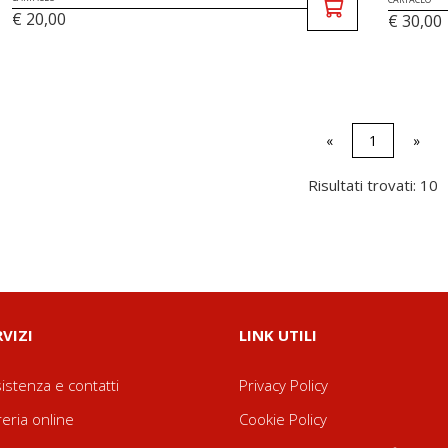
€ 20,00
€ 30,00
«
1
»
Risultati trovati: 10
RVIZI
LINK UTILI
istenza e contatti
Privacy Policy
reria online
Cookie Policy