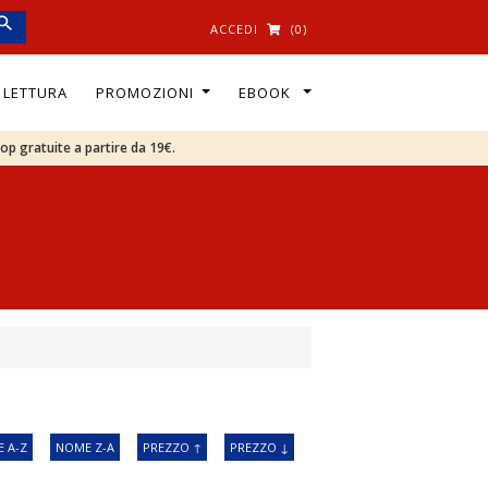
ACCEDI
(0)
I LETTURA
PROMOZIONI
EBOOK
oop gratuite a partire da 19€.
 A-Z
NOME Z-A
PREZZO ↑
PREZZO ↓