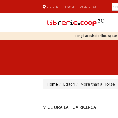
|
|
Librerie
Eventi
Assistenza
Per gli acquisti online: spes
Home
Editori
More than a Horse
MIGLIORA LA TUA RICERCA