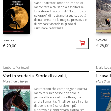
siano "narratori omerici", capaci di
raccontare a chi sappia ascoltarli le
loro storie. I racconti di "Notturno con
galoppo" dimostrano la sua capacità
di interpretarne la magica presenza e
di evocare vicende in grado di
illuminare l'esistenza ...
CARTACEO
CARTACEO
€ 25,00
€ 20,00
Umberto Martuscelli
Maria Lucia
Voci in scuderia. Storie di cavalli,...
Il caval
More than a Horse
More than 
Nei racconti che compongono questa
raccolta si riconosce non solo la
penna efficace dello scrittore, ma
anche l'umanità, l'intelligenza e l'ironia
di quello che è senz'altro il più
autorevole e apprezzato giornalista