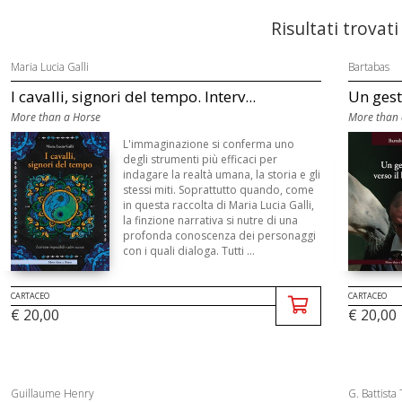
Risultati trovati
Maria Lucia Galli
Bartabas
I cavalli, signori del tempo. Interv...
Un gest
More than a Horse
More than 
L'immaginazione si conferma uno
degli strumenti più efficaci per
indagare la realtà umana, la storia e gli
stessi miti. Soprattutto quando, come
in questa raccolta di Maria Lucia Galli,
la finzione narrativa si nutre di una
profonda conoscenza dei personaggi
con i quali dialoga. Tutti ...
CARTACEO
CARTACEO
€ 20,00
€ 20,00
Guillaume Henry
G. Battista