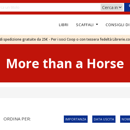
LIBRI
SCAFFALI
CONSIGLI D
e di spedizione gratuite da 25€ - Per i soci Coop o con tessera fedeltà Librerie.c
More than a Horse
ORDINA PER:
IMPORTANZA
DATA USCITA
NOME