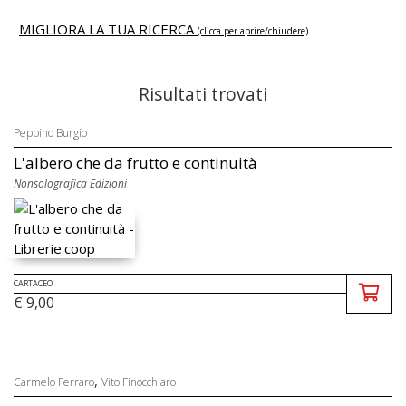
MIGLIORA LA TUA RICERCA
(clicca per aprire/chiudere)
Risultati trovati
Peppino Burgio
L'albero che da frutto e continuità
Nonsolografica Edizioni
CARTACEO
€ 9,00
,
Carmelo Ferraro
Vito Finocchiaro