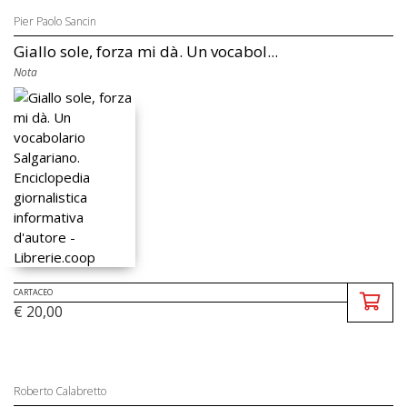
Pier Paolo Sancin
Giallo sole, forza mi dà. Un vocabol...
Nota
CARTACEO
€ 20,00
Roberto Calabretto