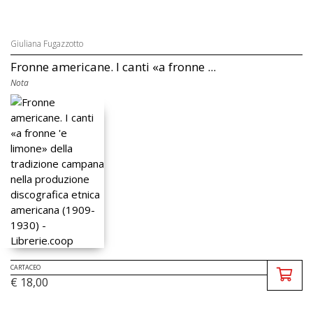
Giuliana Fugazzotto
Fronne americane. I canti «a fronne ...
Nota
CARTACEO
€ 18,00