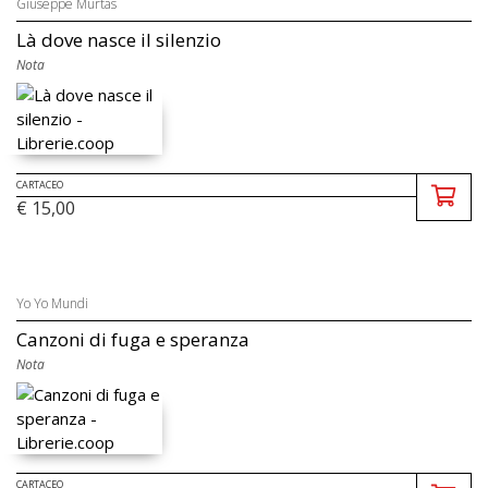
Giuseppe Murtas
Là dove nasce il silenzio
Nota
CARTACEO
€ 15,00
Yo Yo Mundi
Canzoni di fuga e speranza
Nota
CARTACEO