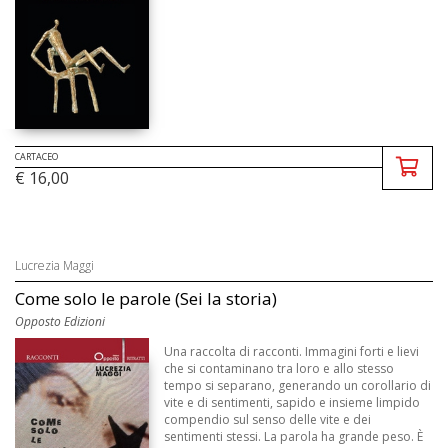
CARTACEO
€ 16,00
Lucrezia Maggi
Come solo le parole (Sei la storia)
Opposto Edizioni
Una raccolta di racconti. Immagini forti e lievi
che si contaminano tra loro e allo stesso
tempo si separano, generando un corollario di
vite e di sentimenti, sapido e insieme limpido
compendio sul senso delle vite e dei
sentimenti stessi. La parola ha grande peso. È