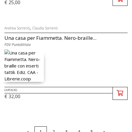
€ 25,00
,
Andrea Sorrenti
Claudia Sorrenti
Una casa per Fiammetta. Nero-braille...
PDV PuntidiVista
CARTACEO
€ 32,00
«
1
2
3
4
5
»