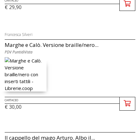
CARTACEO
€ 29,90
Francesca Silveri
Marghe e Calò. Versione braille/nero...
PDV PuntidiVista
CARTACEO
€ 30,00
Il cappello del mago Arturo. Albo il...