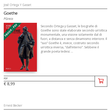
José Ortega Y Gasset
Goethe
PGreco
EBOOK - PDF
Secondo Ortega y Gasset, le biografie di
Goethe sono state elaborate secondo un’ottica
monumentale, una visione solamente dal di
fuori, a distanza e senza dinamismo interiore. Il
“suo” Goethe è, invece, costruito secondo
un’ottica inversa, “dall’interno”. Sebbene il
grande poeta tedesc ...
PDF
€ 8,99
Ernest Becker