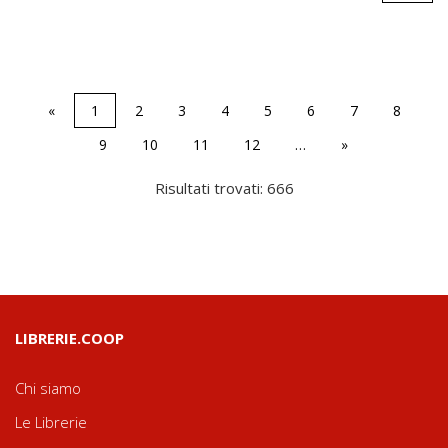
«
1
2
3
4
5
6
7
8
9
10
11
12
…
»
Risultati trovati: 666
LIBRERIE.COOP
Chi siamo
Le Librerie