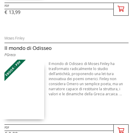
PDF
€ 13,99
Moses Finley
Il mondo di Odisseo
PGreco
EBOOK - PDF
Il mondo di Odisseo di Moses Finley ha
trasformato radicalmente lo studio
dell’antichità, proponendo una let-tura
innovativa dei poemi omerici. Finley non
considera Omero un semplice poeta, ma un
narratore capace di restituire la struttura, i
valori e le dinamiche della Grecia arcaica. ...
PDF