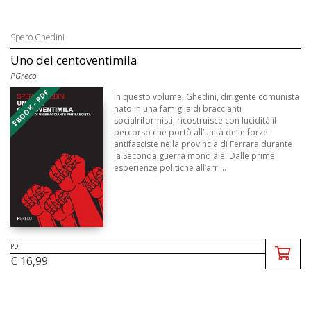
Spero Ghedini
Uno dei centoventimila
PGreco
EBOOK - PDF
In questo volume, Ghedini, dirigente comunista
nato in una famiglia di braccianti
socialriformisti, ricostruisce con lucidità il
percorso che portò all’unità delle forze
antifasciste nella provincia di Ferrara durante
la Seconda guerra mondiale. Dalle prime
esperienze politiche all’arr ...
PDF
€ 16,99