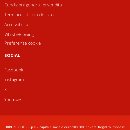
Condizioni generali di vendita
Termini di utilizzo del sito
Accessibilità
WhistleBlowing
Preferenze cookie
SOCIAL
Facebook
Instagram
X
Youtube
LIBRERIE.COOP S.p.a. - capitale sociale euro 900.000 int.vers. Registro imprese