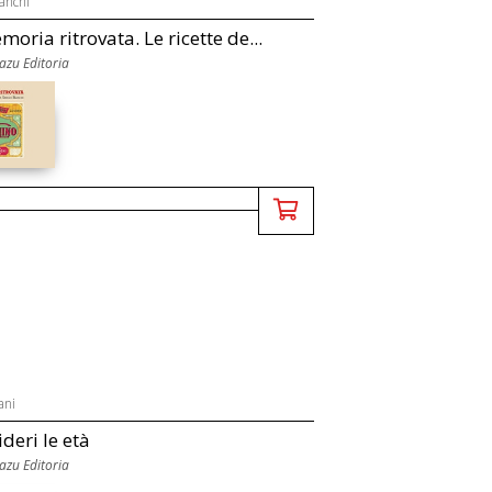
anchi
oria ritrovata. Le ricette de...
uazu Editoria
ani
deri le età
uazu Editoria