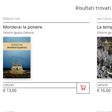
Risultati trovati
Roberto Osa
Ana García
Morderai la polvere
La temp
Vittoria Iguazu Editoria
Vittoria Ig
CARTACEO
CARTACEO
€ 13,00
€ 16,00