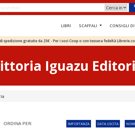
LIBRI
SCAFFALI
CONSIGLI D
e di spedizione gratuite da 25€ - Per i soci Coop o con tessera fedeltà Librerie.c
ittoria Iguazu Editor
ria
ORDINA PER:
IMPORTANZA
DATA USCITA
NOME