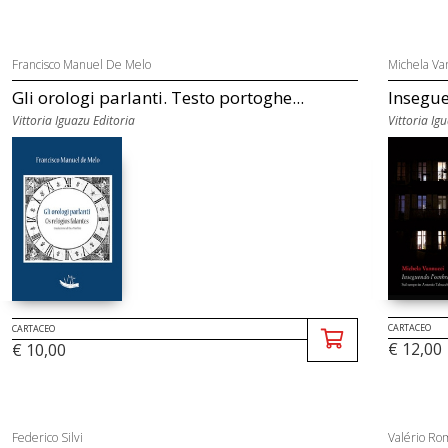
Francisco Manuel De Melo
Michela Va
Gli orologi parlanti. Testo portoghe...
Insegue
Vittoria Iguazu Editoria
Vittoria Ig
CARTACEO
CARTACEO
€ 12,00
€ 10,00
Federico Silvi
Valério Ro