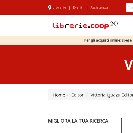
|
|
Librerie
Eventi
Assistenza
Per gli acquisti online: spes
V
Home
Editori
Vittoria Iguazu Edito
MIGLIORA LA TUA RICERCA