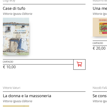
Luigi Bray
Massimo Bi
Case di tufo
Una mem
Vittoria Iguazu Editoria
Vittoria Ig
CARTACEO
€ 20,00
CARTACEO
€ 10,00
Vittorio Vaturi
Niccolò Fall
La donna e la massoneria
Se consi
Vittoria Iguazu Editoria
Vittoria Ig