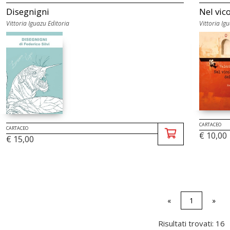
Disegnigni
Nel vico
Vittoria Iguazu Editoria
Vittoria Ig
CARTACEO
CARTACEO
€ 10,00
€ 15,00
«
1
»
Risultati trovati: 16