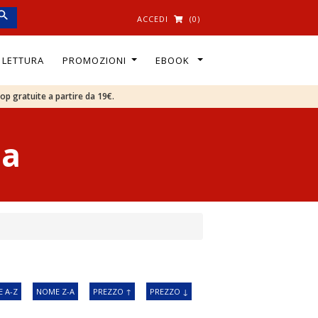
ACCEDI
(0)
I LETTURA
PROMOZIONI
EBOOK
oop gratuite a partire da 19€.
ia
 A-Z
NOME Z-A
PREZZO ↑
PREZZO ↓