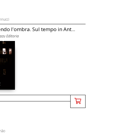
nnucci
ndo l'ombra. Sul tempo in Ant...
uazu Editoria
mão