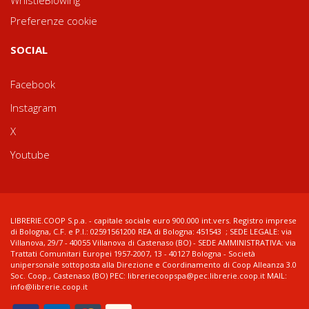
WhistleBlowing
Preferenze cookie
SOCIAL
Facebook
Instagram
X
Youtube
LIBRERIE.COOP S.p.a. - capitale sociale euro 900.000 int.vers. Registro imprese
di Bologna, C.F. e P.I.: 02591561200 REA di Bologna: 451543 ; SEDE LEGALE: via
Villanova, 29/7 - 40055 Villanova di Castenaso (BO) - SEDE AMMINISTRATIVA: via
Trattati Comunitari Europei 1957-2007, 13 - 40127 Bologna - Società
unipersonale sottoposta alla Direzione e Coordinamento di Coop Alleanza 3.0
Soc. Coop., Castenaso (BO) PEC: libreriecoopspa@pec.librerie.coop.it MAIL:
info@librerie.coop.it