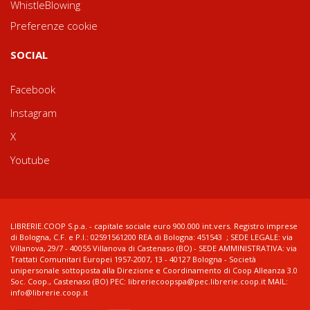
WhistleBlowing
Preferenze cookie
SOCIAL
Facebook
Instagram
X
Youtube
LIBRERIE.COOP S.p.a. - capitale sociale euro 900.000 int.vers. Registro imprese
di Bologna, C.F. e P.I.: 02591561200 REA di Bologna: 451543 ; SEDE LEGALE: via
Villanova, 29/7 - 40055 Villanova di Castenaso (BO) - SEDE AMMINISTRATIVA: via
Trattati Comunitari Europei 1957-2007, 13 - 40127 Bologna - Società
unipersonale sottoposta alla Direzione e Coordinamento di Coop Alleanza 3.0
Soc. Coop., Castenaso (BO) PEC: libreriecoopspa@pec.librerie.coop.it MAIL:
info@librerie.coop.it