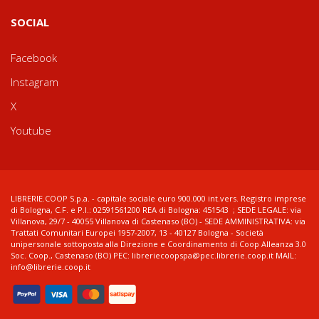
SOCIAL
Facebook
Instagram
X
Youtube
LIBRERIE.COOP S.p.a. - capitale sociale euro 900.000 int.vers. Registro imprese
di Bologna, C.F. e P.I.: 02591561200 REA di Bologna: 451543 ; SEDE LEGALE: via
Villanova, 29/7 - 40055 Villanova di Castenaso (BO) - SEDE AMMINISTRATIVA: via
Trattati Comunitari Europei 1957-2007, 13 - 40127 Bologna - Società
unipersonale sottoposta alla Direzione e Coordinamento di Coop Alleanza 3.0
Soc. Coop., Castenaso (BO) PEC: libreriecoopspa@pec.librerie.coop.it MAIL:
info@librerie.coop.it