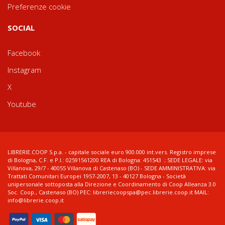
Preferenze cookie
SOCIAL
Facebook
Instagram
X
Youtube
LIBRERIE.COOP S.p.a. - capitale sociale euro 900.000 int.vers. Registro imprese
di Bologna, C.F. e P.I.: 02591561200 REA di Bologna: 451543 ; SEDE LEGALE: via
Villanova, 29/7 - 40055 Villanova di Castenaso (BO) - SEDE AMMINISTRATIVA: via
Trattati Comunitari Europei 1957-2007, 13 - 40127 Bologna - Società
unipersonale sottoposta alla Direzione e Coordinamento di Coop Alleanza 3.0
Soc. Coop., Castenaso (BO) PEC: libreriecoopspa@pec.librerie.coop.it MAIL:
info@librerie.coop.it