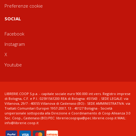
Preferenze cookie
SOCIAL
Facebook
Instagram
X
Youtube
LIBRERIE.COOP S.p.a. - capitale sociale euro 900.000 int.vers. Registro imprese
di Bologna, C.F. e P.I.: 02591561200 REA di Bologna: 451543 ; SEDE LEGALE: via
Villanova, 29/7 - 40055 Villanova di Castenaso (BO) - SEDE AMMINISTRATIVA: via
Trattati Comunitari Europei 1957-2007, 13 - 40127 Bologna - Società
unipersonale sottoposta alla Direzione e Coordinamento di Coop Alleanza 3.0
Soc. Coop., Castenaso (BO) PEC: libreriecoopspa@pec.librerie.coop.it MAIL:
info@librerie.coop.it