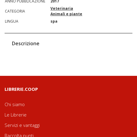
ANNO PUBBLICAZIONE
2017
Veterinaria
CATEGORIA
Animali e piante
LINGUA
spa
Descrizione
LIBRERIE.COOP
Chi siamo
Le Librerie
Servizi e vantaggi
Raccolta punti