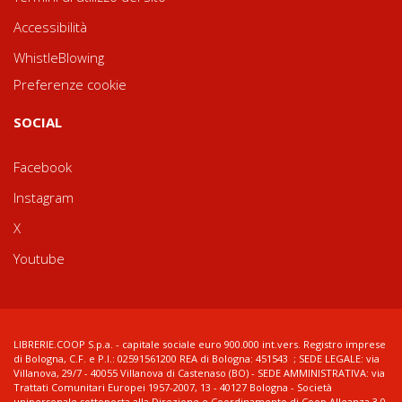
Accessibilità
WhistleBlowing
Preferenze cookie
SOCIAL
Facebook
Instagram
X
Youtube
LIBRERIE.COOP S.p.a. - capitale sociale euro 900.000 int.vers. Registro imprese
di Bologna, C.F. e P.I.: 02591561200 REA di Bologna: 451543 ; SEDE LEGALE: via
Villanova, 29/7 - 40055 Villanova di Castenaso (BO) - SEDE AMMINISTRATIVA: via
Trattati Comunitari Europei 1957-2007, 13 - 40127 Bologna - Società
unipersonale sottoposta alla Direzione e Coordinamento di Coop Alleanza 3.0