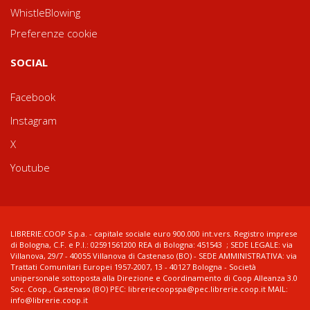
WhistleBlowing
Preferenze cookie
SOCIAL
Facebook
Instagram
X
Youtube
LIBRERIE.COOP S.p.a. - capitale sociale euro 900.000 int.vers. Registro imprese
di Bologna, C.F. e P.I.: 02591561200 REA di Bologna: 451543 ; SEDE LEGALE: via
Villanova, 29/7 - 40055 Villanova di Castenaso (BO) - SEDE AMMINISTRATIVA: via
Trattati Comunitari Europei 1957-2007, 13 - 40127 Bologna - Società
unipersonale sottoposta alla Direzione e Coordinamento di Coop Alleanza 3.0
Soc. Coop., Castenaso (BO) PEC: libreriecoopspa@pec.librerie.coop.it MAIL:
info@librerie.coop.it