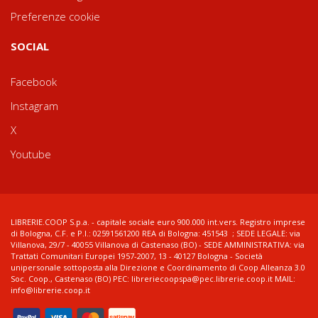
Preferenze cookie
SOCIAL
Facebook
Instagram
X
Youtube
LIBRERIE.COOP S.p.a. - capitale sociale euro 900.000 int.vers. Registro imprese
di Bologna, C.F. e P.I.: 02591561200 REA di Bologna: 451543 ; SEDE LEGALE: via
Villanova, 29/7 - 40055 Villanova di Castenaso (BO) - SEDE AMMINISTRATIVA: via
Trattati Comunitari Europei 1957-2007, 13 - 40127 Bologna - Società
unipersonale sottoposta alla Direzione e Coordinamento di Coop Alleanza 3.0
Soc. Coop., Castenaso (BO) PEC: libreriecoopspa@pec.librerie.coop.it MAIL:
info@librerie.coop.it