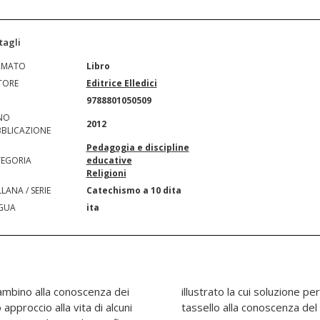
tagli
RMATO
Libro
TORE
Editrice Elledici
N
9788801050509
NO
2012
BLICAZIONE
Pedagogia e discipline
EGORIA
educative
Religioni
LANA / SERIE
Catechismo a 10 dita
GUA
ita
 bambino alla conoscenza dei
di aggiungere un ulteriore
 approccio alla vita di alcuni
posto. Età di lettura: da 6