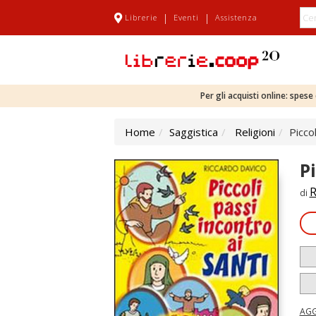
|
|
Librerie
Eventi
Assistenza
Per gli acquisti online: spes
Home
Saggistica
Religioni
Picco
Pi
R
di
AGG