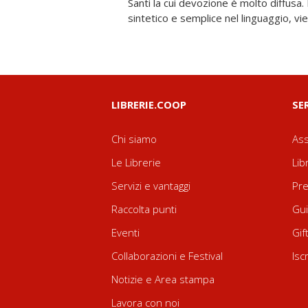
Santi la cui devozione è molto diffusa.
sintetico e semplice nel linguaggio, v
LIBRERIE.COOP
SE
Chi siamo
Ass
Le Librerie
Lib
Servizi e vantaggi
Pre
Raccolta punti
Gui
Eventi
Gif
Collaborazioni e Festival
Isc
Notizie e Area stampa
Lavora con noi