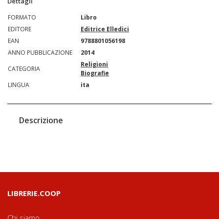
Dettagli
FORMATO
Libro
EDITORE
Editrice Elledici
EAN
9788801056198
ANNO PUBBLICAZIONE
2014
Religioni
CATEGORIA
Biografie
LINGUA
ita
Descrizione
LIBRERIE.COOP
Chi siamo