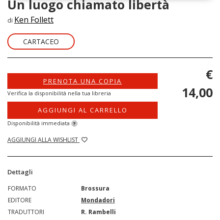
Un luogo chiamato libertà
Ken Follett
di
CARTACEO
€
PRENOTA UNA COPIA
14,00
Verifica la disponibilità nella tua libreria
AGGIUNGI AL CARRELLO
Disponibilità immediata
?
AGGIUNGI ALLA WISHLIST
Dettagli
FORMATO
Brossura
EDITORE
Mondadori
TRADUTTORI
R. Rambelli