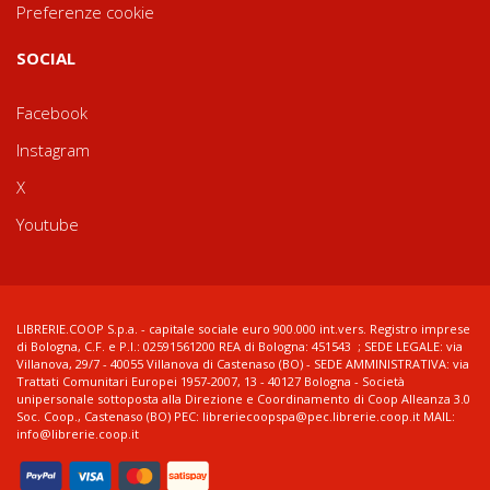
Preferenze cookie
SOCIAL
Facebook
Instagram
X
Youtube
LIBRERIE.COOP S.p.a. - capitale sociale euro 900.000 int.vers. Registro imprese
di Bologna, C.F. e P.I.: 02591561200 REA di Bologna: 451543 ; SEDE LEGALE: via
Villanova, 29/7 - 40055 Villanova di Castenaso (BO) - SEDE AMMINISTRATIVA: via
Trattati Comunitari Europei 1957-2007, 13 - 40127 Bologna - Società
unipersonale sottoposta alla Direzione e Coordinamento di Coop Alleanza 3.0
Soc. Coop., Castenaso (BO) PEC: libreriecoopspa@pec.librerie.coop.it MAIL:
info@librerie.coop.it