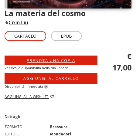
La materia del cosmo
Cixin Liu
di
CARTACEO
EPUB
€
PRENOTA UNA COPIA
17,00
Verifica la disponibilità nella tua libreria
AGGIUNGI AL CARRELLO
Disponibilità immediata
?
AGGIUNGI ALLA WISHLIST
Dettagli
FORMATO
Brossura
EDITORE
Mondadori