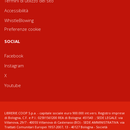
Termini di utilizzo del sito
Accessibilità
WhistleBlowing
Preferenze cookie
SOCIAL
Facebook
Instagram
X
Youtube
LIBRERIE.COOP S.p.a. - capitale sociale euro 900.000 int.vers. Registro imprese
di Bologna, C.F. e P.I.: 02591561200 REA di Bologna: 451543 ; SEDE LEGALE: via
Villanova, 29/7 - 40055 Villanova di Castenaso (BO) - SEDE AMMINISTRATIVA: via
Trattati Comunitari Europei 1957-2007, 13 - 40127 Bologna - Società