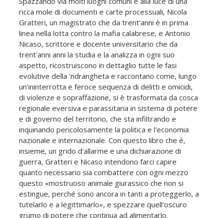
Spazzando via molti luoghi comuni e alla luce di una
ricca mole di documenti e carte processuali, Nicola
Gratteri, un magistrato che da trent'anni è in prima
linea nella lotta contro la mafia calabrese, e Antonio
Nicaso, scrittore e docente universitario che da
trent'anni anni la studia e la analizza in ogni suo
aspetto, ricostruiscono in dettaglio tutte le fasi
evolutive della 'ndrangheta e raccontano come, lungo
un'ininterrotta e feroce sequenza di delitti e omicidi,
di violenze e sopraffazione, si è trasformata da cosca
regionale eversiva e parassitaria in sistema di potere
e di governo del territorio, che sta infiltrando e
inquinando pericolosamente la politica e l'economia
nazionale e internazionale. Con questo libro che è,
insieme, un grido d'allarme e una dichiarazione di
guerra, Gratteri e Nicaso intendono farci capire
quanto necessario sia combattere con ogni mezzo
questo «mostruoso animale giurassico che non si
estingue, perché sono ancora in tanti a proteggerlo, a
tutelarlo e a legittimarlo», e spezzare quell'oscuro
grumo di potere che continua ad alimentarlo.