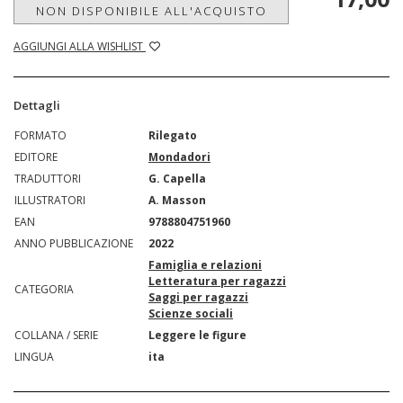
NON DISPONIBILE ALL'ACQUISTO
AGGIUNGI ALLA WISHLIST
Dettagli
FORMATO
Rilegato
EDITORE
Mondadori
TRADUTTORI
G. Capella
ILLUSTRATORI
A. Masson
EAN
9788804751960
ANNO PUBBLICAZIONE
2022
Famiglia e relazioni
Letteratura per ragazzi
CATEGORIA
Saggi per ragazzi
Scienze sociali
COLLANA / SERIE
Leggere le figure
LINGUA
ita