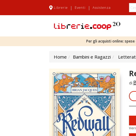
|
|
Librerie
Eventi
Assistenza
Per gli acquisti online: spes
Home
Bambini e Ragazzi
Letterat
R
B
di
Veri