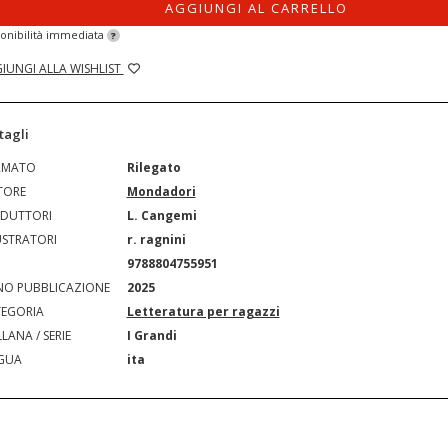
AGGIUNGI AL CARRELLO
onibilità immediata
?
IUNGI ALLA WISHLIST
tagli
RMATO
Rilegato
TORE
Mondadori
DUTTORI
L. Cangemi
USTRATORI
r. ragnini
N
9788804755951
O PUBBLICAZIONE
2025
EGORIA
Letteratura per ragazzi
LANA / SERIE
I Grandi
GUA
ita