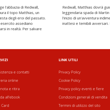
ge l'abbazia di Redwall,
esistenza e trovare la
ura il topo Matthias, un
o, perduta da tempo. Sarà
esta degli eroi del passato.
, tra antichi enigmi, alleati
o esercito assediano
inattesi e temibili avversari. 
rsi in realtà. Per salvare
RVIZI
LINK UTILI
istenza e contatti
Privacy Policy
reria online
Cookie Policy
nota e ritira
Privacy policy eventi e fiere
da all'ebook
Condizioni generali di vendita
t Card
Termini di utilizzo del sito