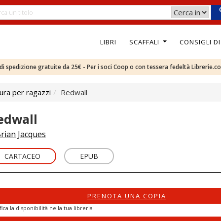
LIBRI
SCAFFALI
CONSIGLI D
e di spedizione gratuite da 25€ - Per i soci Coop o con tessera fedeltà Librerie.c
ura per ragazzi
Redwall
edwall
rian Jacques
CARTACEO
EPUB
PRENOTA UNA COPIA
fica la disponibilità nella tua libreria