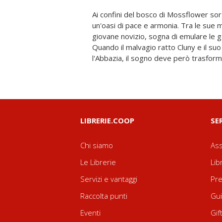
Ai confini del bosco di Mossflower sor
Redwall, Matthias dovrà guidare la r
un'oasi di pace e armonia. Tra le sue m
leggendaria spada di Martin il Guerrier
giovane novizio, sogna di emulare le g
l'inizio di un'avventura indimenticabile
Quando il malvagio ratto Cluny e il su
l'Abbazia, il sogno deve però trasforma
LIBRERIE.COOP
SE
Chi siamo
Ass
Le Librerie
Lib
Servizi e vantaggi
Pre
Raccolta punti
Gui
Eventi
Gif