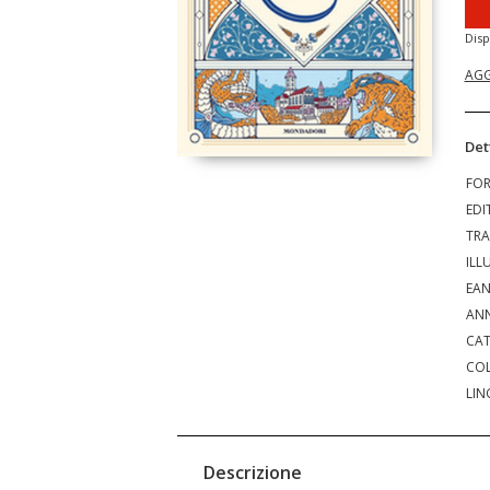
Disp
AGG
Det
FO
EDI
TRA
ILL
EA
ANN
CAT
COL
LIN
Descrizione