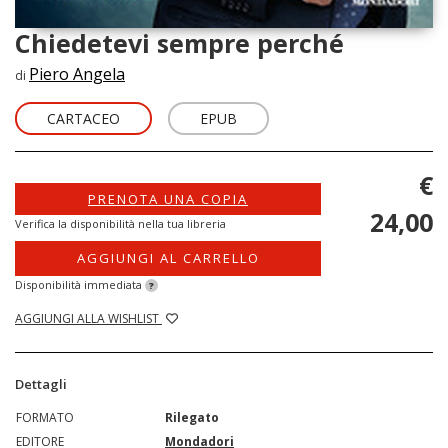
Chiedetevi sempre perché
Piero Angela
di
CARTACEO
EPUB
€
PRENOTA UNA COPIA
24,00
Verifica la disponibilità nella tua libreria
AGGIUNGI AL CARRELLO
Disponibilità immediata
?
AGGIUNGI ALLA WISHLIST
Dettagli
FORMATO
Rilegato
EDITORE
Mondadori