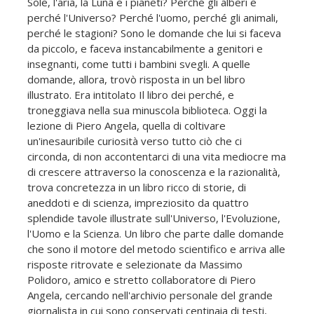
Sole, l'aria, la Luna e i pianeti? Perché gli alberi e
perché l'Universo? Perché l'uomo, perché gli animali,
perché le stagioni? Sono le domande che lui si faceva
da piccolo, e faceva instancabilmente a genitori e
insegnanti, come tutti i bambini svegli. A quelle
domande, allora, trovò risposta in un bel libro
illustrato. Era intitolato Il libro dei perché, e
troneggiava nella sua minuscola biblioteca. Oggi la
lezione di Piero Angela, quella di coltivare
un'inesauribile curiosità verso tutto ciò che ci
circonda, di non accontentarci di una vita mediocre ma
di crescere attraverso la conoscenza e la razionalità,
trova concretezza in un libro ricco di storie, di
aneddoti e di scienza, impreziosito da quattro
splendide tavole illustrate sull'Universo, l'Evoluzione,
l'Uomo e la Scienza. Un libro che parte dalle domande
che sono il motore del metodo scientifico e arriva alle
risposte ritrovate e selezionate da Massimo
Polidoro, amico e stretto collaboratore di Piero
Angela, cercando nell'archivio personale del grande
giornalista in cui sono conservati centinaia di testi,