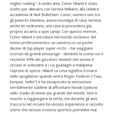
miglior ranking." A sedici anni, Conor Niland è stato
scelto per allenarsi con Serena Williams alla celebre
accademia di Nick Bollettieri. Conor, numero uno tra
gli juniores irlandesi, aveva nostalgia di casa. Serena,
anche lei sedicenne, una casa la possedeva già,
proprio accanto a quei campi. Con questo memoir,
Conor Niland ci introduce nel mondo esclusivo del
tennis professionistico: un universo in cui poche
decine di top player super-ricchi - che viaggiano
scortati da grandi entourage - dividono la scena con il
restante 99% dei giocatori: tennisti che vivono il
circuito in solitudine e i cui guadagni a malapena
coprono le spese. Niland sa cosa significa trovarsi
nello spogliatoio quando entra Roger Federer ("Ciao,
bonjour, hello!") e ha assaporato la sensazione
terribilmente sublime di affrontare Novak Djokovic
nello stadio di tennis più grande del mondo. Non è
riuscito a raggiungere la vetta, ma durante gli anni
trascorsi nel circuito ha vissuto esperienze e raccolto
storie che nessun cronista sportivo potrebbe mai