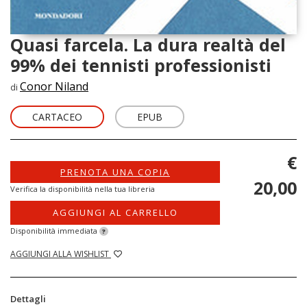
Quasi farcela. La dura realtà del
99% dei tennisti professionisti
Conor Niland
di
CARTACEO
EPUB
€
PRENOTA UNA COPIA
20,00
Verifica la disponibilità nella tua libreria
AGGIUNGI AL CARRELLO
Disponibilità immediata
?
AGGIUNGI ALLA WISHLIST
Dettagli