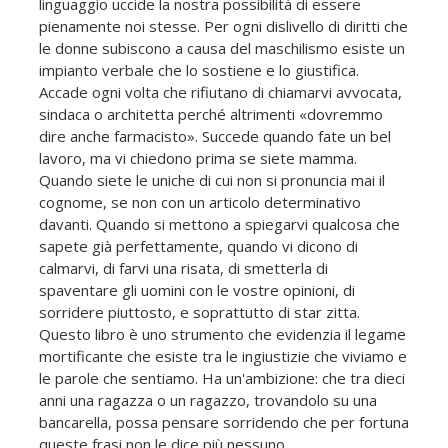
linguaggio uccide la nostra possibilità di essere
pienamente noi stesse. Per ogni dislivello di diritti che
le donne subiscono a causa del maschilismo esiste un
impianto verbale che lo sostiene e lo giustifica.
Accade ogni volta che rifiutano di chiamarvi avvocata,
sindaca o architetta perché altrimenti «dovremmo
dire anche farmacisto». Succede quando fate un bel
lavoro, ma vi chiedono prima se siete mamma.
Quando siete le uniche di cui non si pronuncia mai il
cognome, se non con un articolo determinativo
davanti. Quando si mettono a spiegarvi qualcosa che
sapete già perfettamente, quando vi dicono di
calmarvi, di farvi una risata, di smetterla di
spaventare gli uomini con le vostre opinioni, di
sorridere piuttosto, e soprattutto di star zitta.
Questo libro è uno strumento che evidenzia il legame
mortificante che esiste tra le ingiustizie che viviamo e
le parole che sentiamo. Ha un'ambizione: che tra dieci
anni una ragazza o un ragazzo, trovandolo su una
bancarella, possa pensare sorridendo che per fortuna
queste frasi non le dice più nessuno.