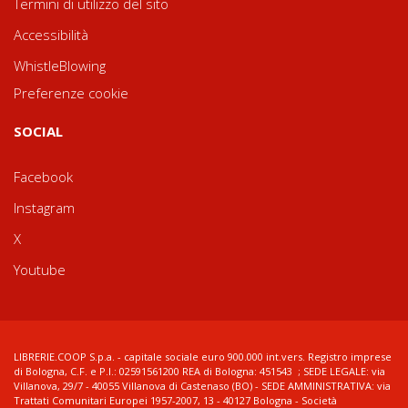
Termini di utilizzo del sito
Accessibilità
WhistleBlowing
Preferenze cookie
SOCIAL
Facebook
Instagram
X
Youtube
LIBRERIE.COOP S.p.a. - capitale sociale euro 900.000 int.vers. Registro imprese
di Bologna, C.F. e P.I.: 02591561200 REA di Bologna: 451543 ; SEDE LEGALE: via
Villanova, 29/7 - 40055 Villanova di Castenaso (BO) - SEDE AMMINISTRATIVA: via
Trattati Comunitari Europei 1957-2007, 13 - 40127 Bologna - Società