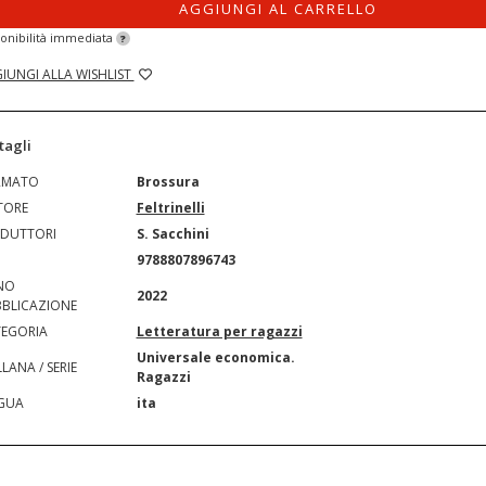
AGGIUNGI AL CARRELLO
onibilità immediata
?
IUNGI ALLA WISHLIST
tagli
RMATO
Brossura
TORE
Feltrinelli
DUTTORI
S. Sacchini
N
9788807896743
NO
2022
BLICAZIONE
EGORIA
Letteratura per ragazzi
Universale economica.
LANA / SERIE
Ragazzi
GUA
ita