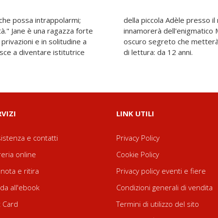
 che possa intrappolarmi;
i Thornfield Hall. Qui si
à." Jane è una ragazza forte
ter, ma il nobiluomo cela un
 privazioni e in solitudine a
la loro storia d'amore. Età
sce a diventare istitutrice
di lettura: da 12 anni.
RVIZI
LINK UTILI
istenza e contatti
Privacy Policy
reria online
Cookie Policy
nota e ritira
Privacy policy eventi e fiere
da all'ebook
Condizioni generali di vendita
t Card
Termini di utilizzo del sito