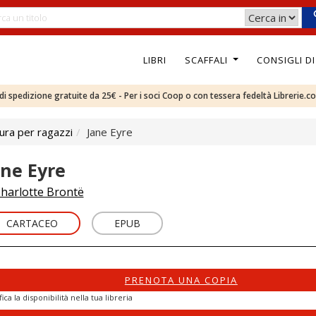
LIBRI
SCAFFALI
CONSIGLI D
e di spedizione gratuite da 25€ - Per i soci Coop o con tessera fedeltà Librerie.c
ura per ragazzi
Jane Eyre
ane Eyre
harlotte Brontë
CARTACEO
EPUB
PRENOTA UNA COPIA
fica la disponibilità nella tua libreria