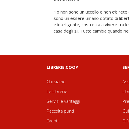
"Io non sono un uccello e non c'è rete
della piccola Adèle presso il maniero d
sono un essere umano dotato di libert
innamorerà dell'enigmatico Mr. Roches
e intelligente, costretta a vivere tra le
oscuro segreto che metterà in pericolo 
casa degli zii. Tutto cambia quando rie
LIBRERIE.COOP
SE
Chi siamo
Ass
Le Librerie
Lib
Servizi e vantaggi
Pre
Raccolta punti
Gui
Eventi
Gif