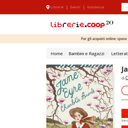
|
|
Librerie
Eventi
Assistenza
Per gli acquisti online: spes
Home
Bambini e Ragazzi
Letterat
J
C
di
Veri