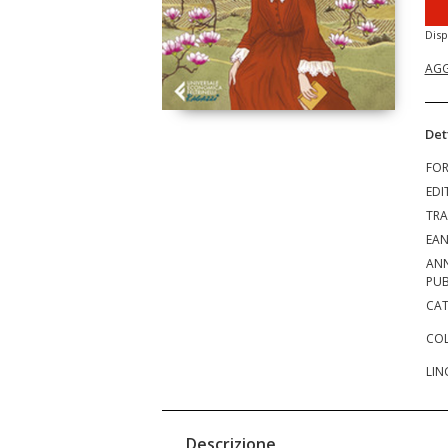
Disp
AGG
Det
FO
EDI
TRA
EA
AN
PUB
CAT
COL
LIN
Descrizione