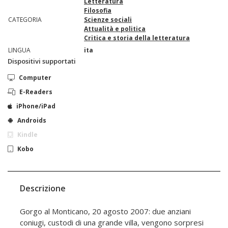
Letteratura
Filosofia
CATEGORIA
Scienze sociali
Attualità e politica
Critica e storia della letteratura
LINGUA
ita
Dispositivi supportati
Computer
E-Readers
iPhone/iPad
Androids
Kindle
Kobo
Descrizione
Gorgo al Monticano, 20 agosto 2007: due anziani
coniugi, custodi di una grande villa, vengono sorpresi