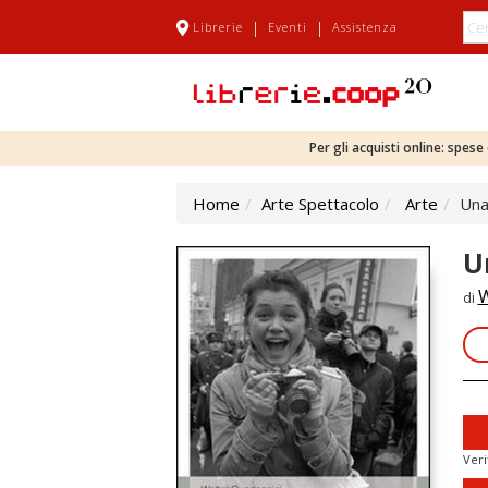
|
|
Librerie
Eventi
Assistenza
Per gli acquisti online: spes
Home
Arte Spettacolo
Arte
Una
U
W
di
Veri