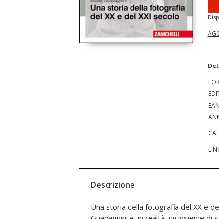
Disp
AGG
Det
FO
EDI
EA
ANN
CAT
LIN
Descrizione
Una storia della fotografia del XX e de
tutto il mondo, una storia dell'informazi
Guadagnini è, in realtà, un insieme di 
della documentazione e del reportage,