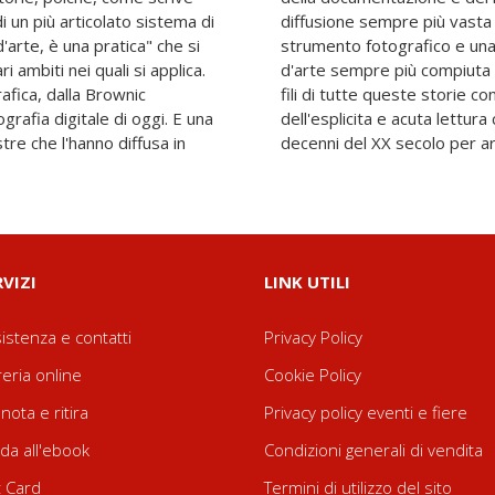
 di un più articolato sistema di
are, più democratica, dello
arte, è una pratica" che si
ella fotografia come forma
ri ambiti nei quali si applica.
a. Walter Guadagnini tira i
rafica, dalla Brownic
rdo da storico e gusto
grafia digitale di oggi. E una
attraversando anche gli ultimi
stre che l'hanno diffusa in
decenni del XX secolo per ar
RVIZI
LINK UTILI
istenza e contatti
Privacy Policy
reria online
Cookie Policy
nota e ritira
Privacy policy eventi e fiere
da all'ebook
Condizioni generali di vendita
t Card
Termini di utilizzo del sito