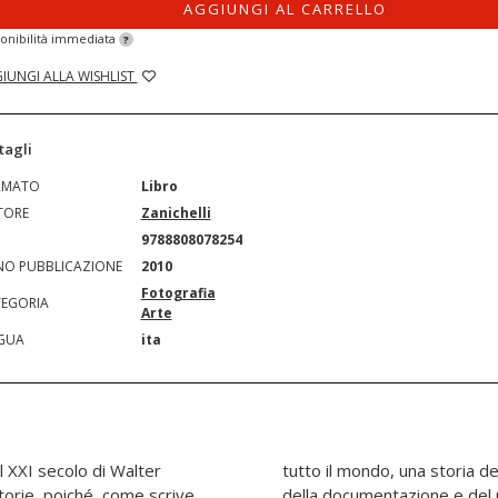
AGGIUNGI AL CARRELLO
onibilità immediata
?
IUNGI ALLA WISHLIST
tagli
RMATO
Libro
TORE
Zanichelli
N
9788808078254
O PUBBLICAZIONE
2010
Fotografia
EGORIA
Arte
GUA
ita
l XXI secolo di Walter
one e della propaganda,
storie, poiché, come scrive
 una storia sociale della