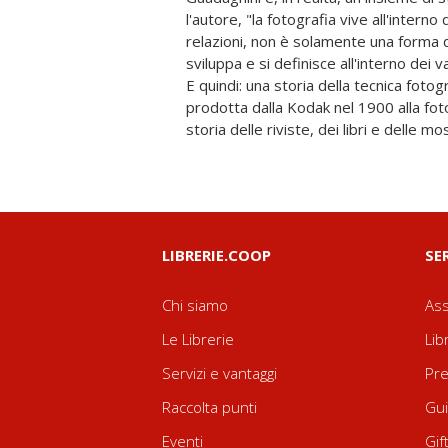
l'autore, "la fotografia vive all'interno
diffusione sempre più vasta e popol
relazioni, non è solamente una forma d'
strumento fotografico e una storia d
sviluppa e si definisce all'interno dei va
d'arte sempre più compiuta e autonom
E quindi: una storia della tecnica fotog
fili di tutte queste storie coniugando sgua
prodotta dalla Kodak nel 1900 alla foto
dell'esplicita e acuta lettura critica, 
storia delle riviste, dei libri e delle mo
LIBRERIE.COOP
SE
Chi siamo
Ass
Le Librerie
Lib
Servizi e vantaggi
Pre
Raccolta punti
Gui
Eventi
Gif