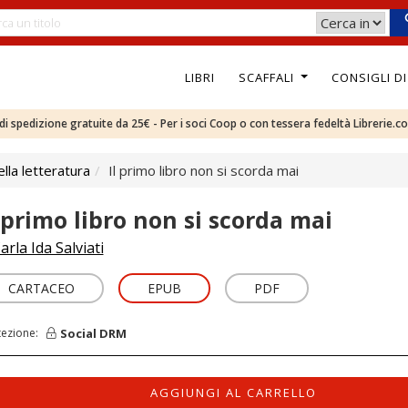
LIBRI
SCAFFALI
CONSIGLI D
e di spedizione gratuite da 25€ - Per i soci Coop o con tessera fedeltà Librerie.c
ella letteratura
Il primo libro non si scorda mai
l primo libro non si scorda mai
arla Ida Salviati
CARTACEO
EPUB
PDF
Social DRM
tezione:
AGGIUNGI AL CARRELLO