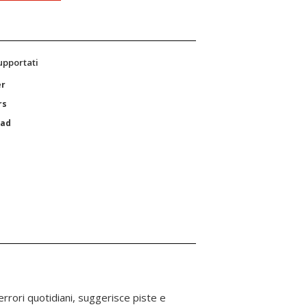
supportati
er
rs
Pad