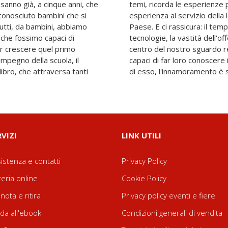
sanno già, a cinque anni, che
i incontrate nella sua lunga
 conosciuto bambini che si
lla cultura, in giro per il
Tutti, da bambini, abbiamo
ugge, la pervasività delle
 che fossimo capaci di
e non sono ostacoli. Se al
Far crescere quel primo
bini, se offriamo testi
impegno della scuola, il
i riconoscersi come parte
libro, che attraversa tanti
di esso, l'innamoramento è 
RVIZI
LINK UTILI
istenza e contatti
Privacy Policy
reria online
Cookie Policy
nota e ritira
Privacy policy eventi e fiere
da all'ebook
Condizioni generali di vendita