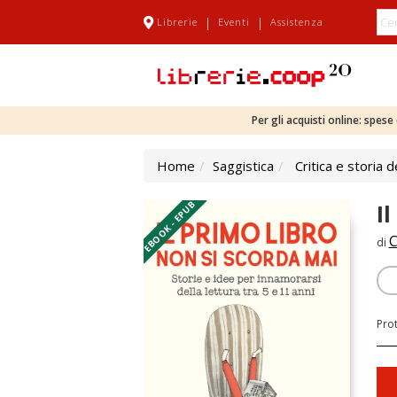
|
|
Librerie
Eventi
Assistenza
Per gli acquisti online: spes
Home
Saggistica
Critica e storia d
EBOOK - EPUB
I
C
di
Pro