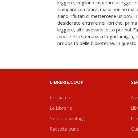
leggere, vogliono imparare a leggere: 
temi, ricorda le esperienze più felic
si impara con fatica, ma io non ho mai
esperienza al servizio della lettura e de
siano rifiutati di mettercene un po'». 
Paese. E ci rassicura: il tempo che sf
desiderato entrare nei libri che, prima
tecnologie, la vastità dell'offerta editorial
leggere, altri avevano letto per noi. 
centro del nostro sguardo restano i bam
amore è la speranza di ogni famiglia, l'
capaci di far loro conoscere il mondo e d
proposito delle biblioteche. In questo 
LIBRERIE.COOP
SE
Chi siamo
Ass
Le Librerie
Lib
Servizi e vantaggi
Pre
Raccolta punti
Gui