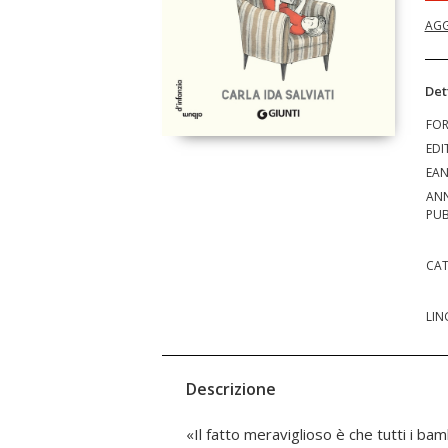
AGG
Det
FO
EDI
EA
AN
PUB
CAT
LIN
Descrizione
«Il fatto meraviglioso è che tutti i ba
libri, l'Autrice mette a fuoco errori quotid