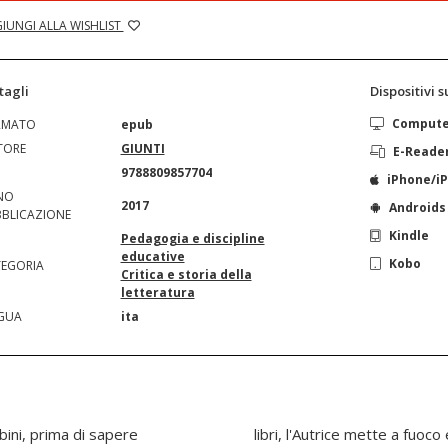
IUNGI ALLA WISHLIST
tagli
Dispositivi 
Comput
RMATO
epub
TORE
GIUNTI
E-Reade
N
9788809857704
iPhone/i
NO
2017
Androids
BLICAZIONE
Kindle
Pedagogia e discipline
educative
Kobo
EGORIA
Critica e storia della
letteratura
GUA
ita
mbini, prima di sapere
iani, suggerisce piste e