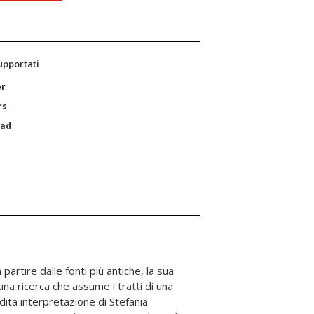
supportati
er
rs
Pad