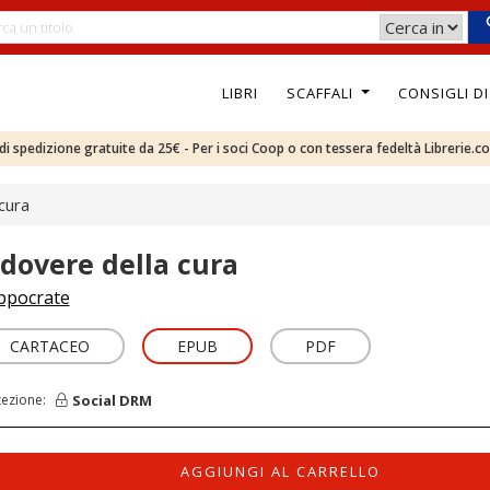
LIBRI
SCAFFALI
CONSIGLI D
e di spedizione gratuite da 25€ - Per i soci Coop o con tessera fedeltà Librerie.c
 cura
l dovere della cura
ppocrate
CARTACEO
EPUB
PDF
Social DRM
tezione:
AGGIUNGI AL CARRELLO