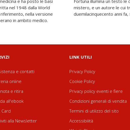
medicina e ha posto le basi
i sono da sempre avvolte nel
ritta nel 1948 dalla World
cce si perdono, quasi
 riferimento, nella versione
duemilacinquecento anni fa, s
perano in ambito medico.
RVIZI
LINK UTILI
istenza e contatti
Privacy Policy
reria online
Cookie Policy
nota e ritira
Privacy policy eventi e fiere
da all'ebook
Condizioni generali di vendita
t Card
Termini di utilizzo del sito
riviti alla Newsletter
Accessibilità