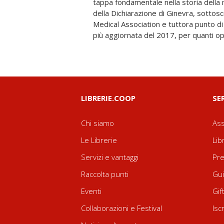
tappa fondamentale nella storia della 
Fortuna illumina un testo le cui origin
della Dichiarazione di Ginevra, sottosc
mistero, e un autore le cui tra
Medical Association e tuttora punto di
più aggiornata del 2017, per quanti o
LIBRERIE.COOP
SE
Chi siamo
Ass
Le Librerie
Lib
Servizi e vantaggi
Pre
Raccolta punti
Gui
Eventi
Gif
Collaborazioni e Festival
Isc