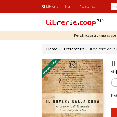
|
|
Librerie
Eventi
Assistenza
Per gli acquisti online: spes
Home
Letteratura
Il dovere della
EBOOK - EPUB
I
I
di
Pro