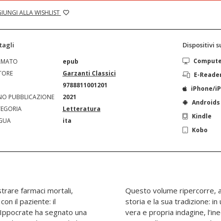
IUNGI ALLA WISHLIST
tagli
Dispositivi 
Comput
RMATO
epub
TORE
Garzanti Classici
E-Reade
N
9788811001201
iPhone/i
O PUBBLICAZIONE
2021
Androids
EGORIA
Letteratura
Kindle
GUA
ita
Kobo
trare farmaci mortali,
fonti più antiche, la sua
on il paziente: il
ssume i tratti di una
Ippocrate ha segnato una
terpretazione di Stefania