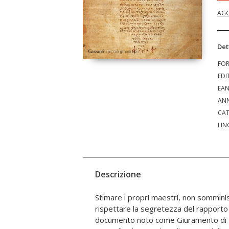
AGG
Det
FO
EDI
EA
ANN
CAT
LIN
Descrizione
Stimare i propri maestri, non somminis
Questo volume ripercorre, a partire dalle 
rispettare la segretezza del rapporto c
storia e la sua tradizione: in una ricerca che a
documento noto come Giuramento di 
vera e propria indagine, l’inedita in