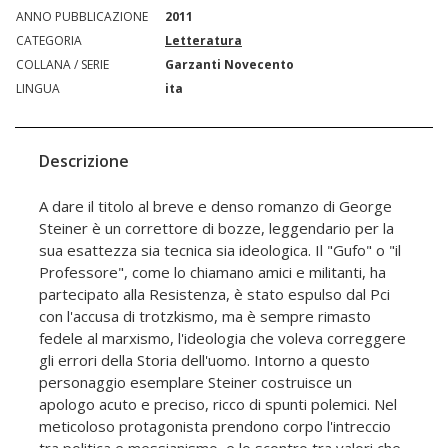
ANNO PUBBLICAZIONE
2011
CATEGORIA
Letteratura
COLLANA / SERIE
Garzanti Novecento
LINGUA
ita
Descrizione
A dare il titolo al breve e denso romanzo di George
Steiner è un correttore di bozze, leggendario per la
sua esattezza sia tecnica sia ideologica. Il "Gufo" o "il
Professore", come lo chiamano amici e militanti, ha
partecipato alla Resistenza, è stato espulso dal Pci
con l'accusa di trotzkismo, ma è sempre rimasto
fedele al marxismo, l'ideologia che voleva correggere
gli errori della Storia dell'uomo. Intorno a questo
personaggio esemplare Steiner costruisce un
apologo acuto e preciso, ricco di spunti polemici. Nel
meticoloso protagonista prendono corpo l'intreccio
tra politica e messianismo, e lo scontro tra valori che