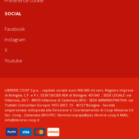
Preferenze cookie
SOCIAL
Facebook
Instagram
X
Youtube
LIBRERIE.COOP S.p.a. - capitale sociale euro 900.000 int.vers. Registro imprese
di Bologna, C.F. e P.I.: 02591561200 REA di Bologna: 451543 ; SEDE LEGALE: via
Villanova, 29/7 - 40055 Villanova di Castenaso (BO) - SEDE AMMINISTRATIVA: via
Trattati Comunitari Europei 1957-2007, 13 - 40127 Bologna - Società
unipersonale sottoposta alla Direzione e Coordinamento di Coop Alleanza 3.0
Soc. Coop., Castenaso (BO) PEC: libreriecoopspa@pec.librerie.coop.it MAIL:
info@librerie.coop.it